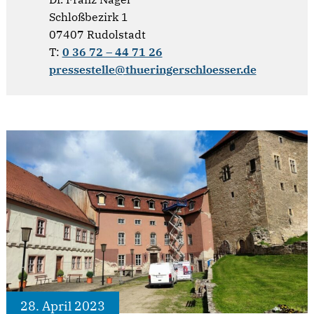
Schloßbezirk 1
07407 Rudolstadt
T:
0 36 72 – 44 71 26
pressestelle@thueringerschloesser.de
28. April 2023