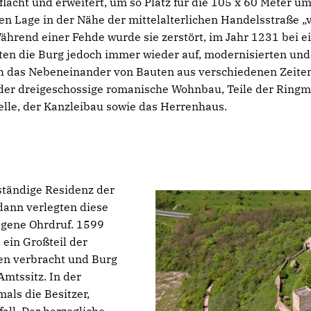
lacht und erweitert, um so Platz für die 105 x 60 Meter u
gen Lage in der Nähe der mittelalterlichen Handelsstraße „
Während einer Fehde wurde sie zerstört, im Jahr 1231 bei
en die Burg jedoch immer wieder auf, modernisierten und e
ch das Nebeneinander von Bauten aus verschiedenen Zeite
 der dreigeschossige romanische Wohnbau, Teile der Ringm
elle, der Kanzleibau sowie das Herrenhaus.
 ständige Residenz der
dann verlegten diese
legene Ohrdruf. 1599
 ein Großteil der
en verbracht und Burg
Amtssitz. In der
als die Besitzer,