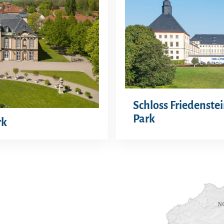
Schloss Friedenste
Park
rk