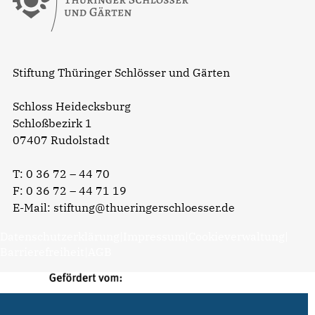
Stiftung Thüringer Schlösser und Gärten
Schloss Heidecksburg
Schloßbezirk 1
07407 Rudolstadt
T:
0 36 72 – 44 70
F: 0 36 72 – 44 71 19
E-Mail:
stiftung@thueringerschloesser.de
Datenschutzerklärung
|
Impressum
|
Cookieverwaltung
|
Barrierefreiheit
|
AGB