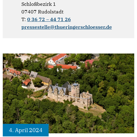
Schloßbezirk 1
07407 Rudolstadt
T:
0 36 72 – 44 71 26
pressestelle@thueringerschloesser.de
4. April 2024