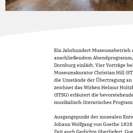
Ein Jahrhundert Museumsbetrieb au
anschließendem Abendprogramm, zu
Dornburg einlädt. Vier Vorträge b
Museumskurator Christian Hill (STS
die Umstände der Übertragung an d
zeichnet das Wirken Helmut Holtz
(STSG) erläutert die bevorstehen
musikalisch-literarisches Progra
Ausgangspunkt der musealen Entwic
Johann Wolfgang von Goethe 1828 
Zeit auch Gedichte überliefert. G