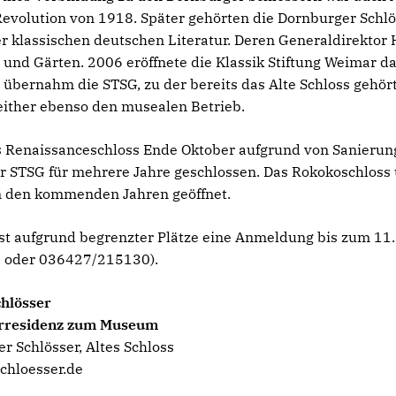
Revolution von 1918. Später gehörten die Dornburger Schl
 klassischen deutschen Literatur. Deren Generaldirektor 
und Gärten. 2006 eröffnete die Klassik Stiftung Weimar da
bernahm die STSG, zu der bereits das Alte Schloss gehör
either ebenso den musealen Betrieb.
as Renaissanceschloss Ende Oktober aufgrund von Sanieru
r STSG für mehrere Jahre geschlossen. Das Rokokoschloss
n den kommenden Jahren geöffnet.
ist aufgrund begrenzter Plätze eine Anmeldung bis zum 11
 oder 036427/215130).
hlösser
erresidenz zum Museum
r Schlösser, Altes Schloss
hloesser.de