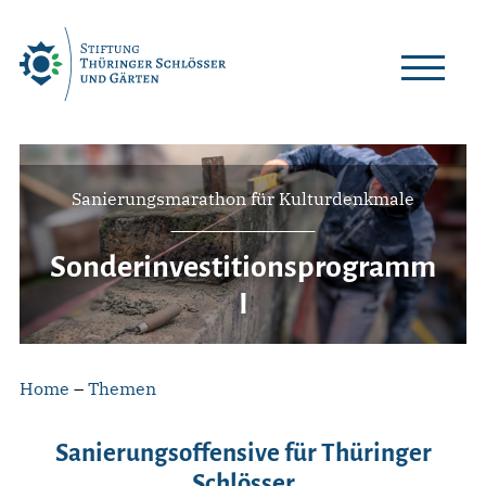
Skip
to
content
Sanierungsmarathon für Kulturdenkmale
Sonderinvestitionsprogramm
I
Home
–
Themen
Sanierungsoffensive für Thüringer
Schlösser