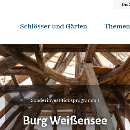
Die 
Schlösser und Gärten
Theme
Sonderinvestitionsprogramm I
Burg Weißensee