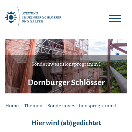
Skip
to
content
Sonderinvestitionsprogramm I
Dornburger Schlösser
Home
–
Themen
–
Sonderinvestitionsprogramm I
Hier wird (ab)gedichtet