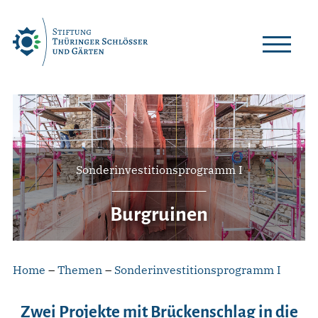
Skip
to
content
Sonderinvestitionsprogramm I
Burgruinen
Home
–
Themen
–
Sonderinvestitionsprogramm I
Zwei Projekte mit Brückenschlag in die