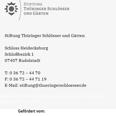
Stiftung Thüringer Schlösser und Gärten
Schloss Heidecksburg
Schloßbezirk 1
07407 Rudolstadt
T:
0 36 72 – 44 70
F: 0 36 72 – 44 71 19
E-Mail:
stiftung@thueringerschloesser.de
Datenschutzerklärung
|
Impressum
|
Cookieverwaltung
|
Barrierefreiheit
|
AGB