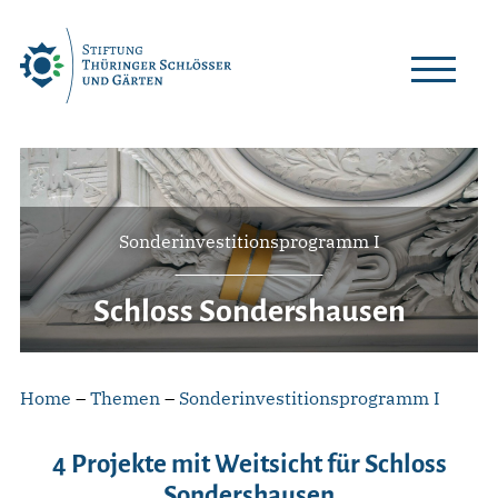
Skip
to
content
Sonderinvestitionsprogramm I
Schloss Sondershausen
Home
–
Themen
–
Sonderinvestitionsprogramm I
4 Projekte mit Weitsicht für Schloss
Sondershausen