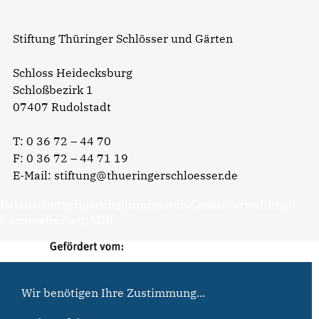
Stiftung Thüringer Schlösser und Gärten
Schloss Heidecksburg
Schloßbezirk 1
07407 Rudolstadt
T:
0 36 72 – 44 70
F: 0 36 72 – 44 71 19
E-Mail:
stiftung@thueringerschloesser.de
Datenschutzerklärung
|
Impressum
|
Cookieverwaltung
|
Barrierefreiheit
|
AGB
Wir benötigen Ihre Zustimmung...