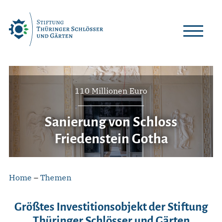
Skip
to
content
110 Millionen Euro
Sanierung von Schloss
Friedenstein Gotha
Home
–
Themen
Größtes Investitionsobjekt der Stiftung
Thüringer Schlösser und Gärten