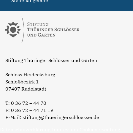
Stellenangebote
Stiftung Thüringer Schlösser und Gärten
Schloss Heidecksburg
Schloßbezirk 1
07407 Rudolstadt
T:
0 36 72 – 44 70
F: 0 36 72 – 44 71 19
E-Mail:
stiftung@thueringerschloesser.de
Datenschutzerklärung
|
Impressum
|
Cookieverwaltung
|