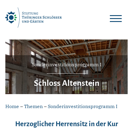
Skip
to
content
Sonderinvestitionsprogramm I
Schloss Altenstein
Home
–
Themen
–
Sonderinvestitionsprogramm I
Herzoglicher Herrensitz in der Kur