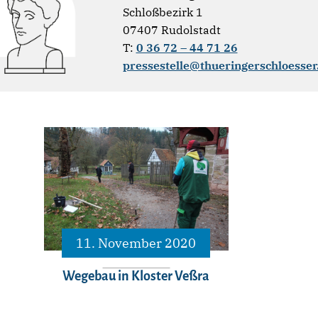
Schloßbezirk 1
07407 Rudolstadt
T:
0 36 72 – 44 71 26
pressestelle@thueringerschloesser
11. November 2020
Wegebau in Kloster Veßra