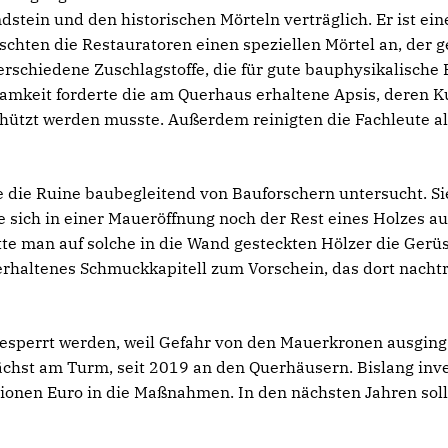
ndstein und den historischen Mörteln verträglich. Er ist ei
chten die Restauratoren einen speziellen Mörtel an, der g
verschiedene Zuschlagstoffe, die für gute bauphysikalische
mkeit forderte die am Querhaus erhaltene Apsis, deren Ku
hützt werden musste. Außerdem reinigten die Fachleute al
e die Ruine baubegleitend von Bauforschern untersucht. Si
 sich in einer Maueröffnung noch der Rest eines Holzes a
te man auf solche in die Wand gesteckten Hölzer die Gerüs
rhaltenes Schmuckkapitell zum Vorschein, das dort nacht
esperrt werden, weil Gefahr von den Mauerkronen ausging.
st am Turm, seit 2019 an den Querhäusern. Bislang invest
lionen Euro in die Maßnahmen. In den nächsten Jahren sol