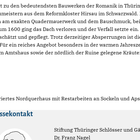
rt zu den bedeutendsten Bauwerken der Romanik in Thüring
umeistern aus dem Reformkloster Hirsau im Schwarzwald. D
ch am exakten Quadermauerwerk und dem Bauschmuck, bei
 1600 ging das Dach verloren und der Verfall setzte ein. 
hätzt und gepflegt. Trotz derzeitiger Absperrungen ist di
h. Für ein reiches Angebot besonders in der warmen Jahres
im Amtshaus sowie der nördlich der Ruine gelegene Kräute
uriertes Nordquerhaus mit Restarbeiten an Sockeln und Apsis
ssekontakt
Stiftung Thüringer Schlösser und G
Dr. Franz Nagel