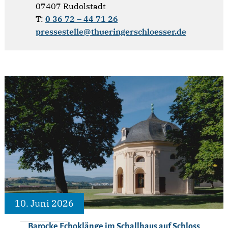
07407 Rudolstadt
T:
0 36 72 – 44 71 26
pressestelle@thueringerschloesser.de
10. Juni 2026
Barocke Echoklänge im Schallhaus auf Schloss