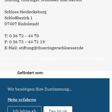
Schloss Heidecksburg
Schloßbezirk 1
07407 Rudolstadt
T:
0 36 72 – 44 70
F: 0 36 72 – 44 71 19
E-Mail:
stiftung@thueringerschloesser.de
Datenschutzerklärung
|
Impressum
|
Cookieverwaltung
|
Barrierefreiheit
|
AGB
Wir benötigen Ihre Zustimmung...
Mehr erfahren
Ich lehne ab
Das ist ok