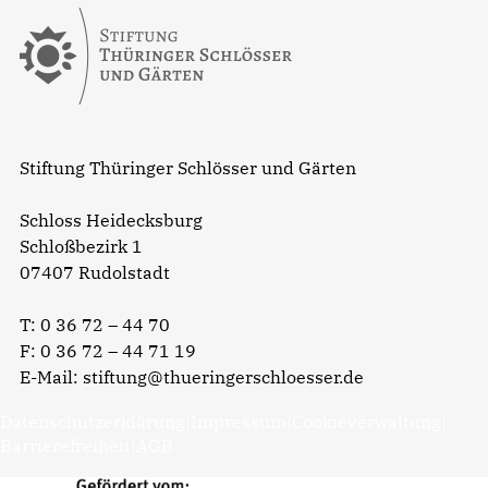
Stiftung Thüringer Schlösser und Gärten
Schloss Heidecksburg
Schloßbezirk 1
07407 Rudolstadt
T:
0 36 72 – 44 70
F: 0 36 72 – 44 71 19
E-Mail:
stiftung@thueringerschloesser.de
Datenschutzerklärung
|
Impressum
|
Cookieverwaltung
|
Barrierefreiheit
|
AGB