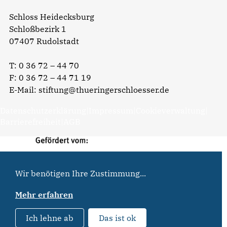
Schloss Heidecksburg
Schloßbezirk 1
07407 Rudolstadt
T:
0 36 72 – 44 70
F: 0 36 72 – 44 71 19
E-Mail:
stiftung@thueringerschloesser.de
Datenschutzerklärung
|
Impressum
|
Cookieverwaltung
|
Barrierefreiheit
|
AGB
Wir benötigen Ihre Zustimmung...
Mehr erfahren
Ich lehne ab
Das ist ok