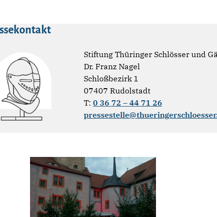
ssekontakt
Stiftung Thüringer Schlösser und G
Dr. Franz Nagel
Schloßbezirk 1
07407 Rudolstadt
T:
0 36 72 – 44 71 26
pressestelle@thueringerschloesser