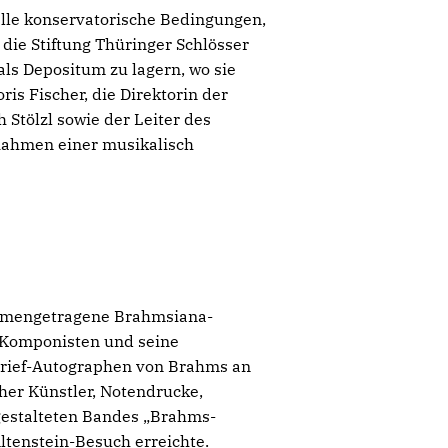
elle konservatorische Bedingungen,
 die Stiftung Thüringer Schlösser
s Depositum zu lagern, wo sie
is Fischer, die Direktorin der
 Stölzl sowie der Leiter des
Rahmen einer musikalisch
ammengetragene Brahmsiana-
s Komponisten und seine
Brief-Autographen von Brahms an
cher Künstler, Notendrucke,
 gestalteten Bandes „Brahms-
ltenstein-Besuch erreichte.