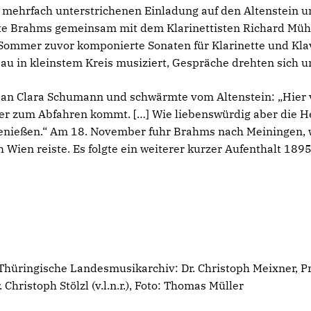
 mehrfach unterstrichenen Einladung auf den Altenstein u
te Brahms gemeinsam mit dem Klarinettisten Richard Mühlf
m Sommer zuvor komponierte Sonaten für Klarinette und Kla
 in kleinstem Kreis musiziert, Gespräche drehten sich u
an Clara Schumann und schwärmte vom Altenstein: „Hier 
er zum Abfahren kommt. […] Wie liebenswürdig aber die Her
genießen.“ Am 18. November fuhr Brahms nach Meiningen, 
 Wien reiste. Es folgte ein weiterer kurzer Aufenthalt 189
üringische Landesmusikarchiv: Dr. Christoph Meixner, Pr
 Christoph Stölzl (v.l.n.r.), Foto: Thomas Müller