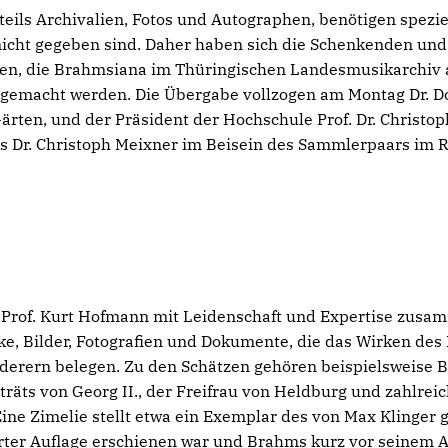
eils Archivalien, Fotos und Autographen, benötigen spezi
 nicht gegeben sind. Daher haben sich die Schenkenden und
n, die Brahmsiana im Thüringischen Landesmusikarchiv al
 gemacht werden. Die Übergabe vollzogen am Montag Dr. Dor
ärten, und der Präsident der Hochschule Prof. Dr. Christoph
 Dr. Christoph Meixner im Beisein des Sammlerpaars im 
 Prof. Kurt Hofmann mit Leidenschaft und Expertise zus
e, Bilder, Fotografien und Dokumente, die das Wirken de
derern belegen. Zu den Schätzen gehören beispielsweise 
träts von Georg II., der Freifrau von Heldburg und zahlrei
ine Zimelie stellt etwa ein Exemplar des von Max Klinger
erter Auflage erschienen war und Brahms kurz vor seinem A