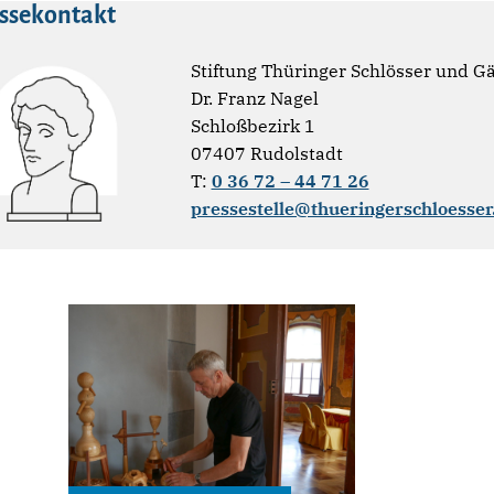
ssekontakt
Stiftung Thüringer Schlösser und G
Dr. Franz Nagel
Schloßbezirk 1
07407 Rudolstadt
T:
0 36 72 – 44 71 26
pressestelle@thueringerschloesser