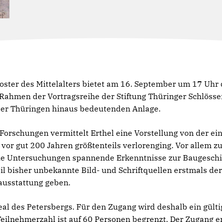
kloster des Mittelalters bietet am 16. September um 17 Uhr
 Rahmen der Vortragsreihe der Stiftung Thüringer Schlösse
ber Thüringen hinaus bedeutenden Anlage.
Forschungen vermittelt Erthel eine Vorstellung von der ei
e vor gut 200 Jahren größtenteils verlorenging. Vor allem z
che Untersuchungen spannende Erkenntnisse zur Baugesch
 bisher unbekannte Bild- und Schriftquellen erstmals der Ö
ausstattung geben.
eal des Petersbergs. Für den Zugang wird deshalb ein gült
Teilnehmerzahl ist auf 60 Personen begrenzt. Der Zugang e