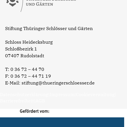
Stiftung Thüringer Schlösser und Gärten
Schloss Heidecksburg
Schloßbezirk 1
07407 Rudolstadt
T:
0 36 72 – 44 70
F: 0 36 72 – 44 71 19
E-Mail:
stiftung@thueringerschloesser.de
Datenschutzerklärung
|
Impressum
|
Cookieverwaltung
|
Barrierefreiheit
|
AGB