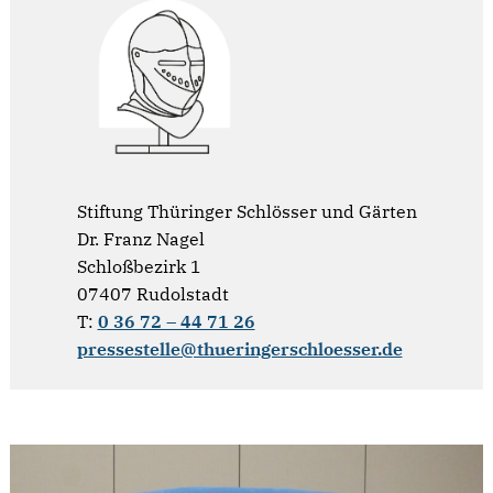
Stiftung Thüringer Schlösser und Gärten
Dr. Franz Nagel
Schloßbezirk 1
07407 Rudolstadt
T:
0 36 72 – 44 71 26
pressestelle@thueringerschloesser.de