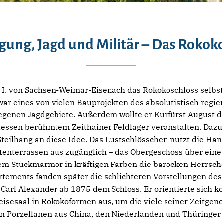
ung, Jagd und Militär – Das Rokok
I. von Sachsen-Weimar-Eisenach das Rokokoschloss selbst
ar eines von vielen Bauprojekten des absolutistisch regi
egenen Jagdgebiete. Außerdem wollte er Kurfürst August 
essen berühmtem Zeithainer Feldlager veranstalten. Dazu 
teilhang an diese Idee. Das Lustschlösschen nutzt die Han
tenterrassen aus zugänglich – das Obergeschoss über ein
inem Stuckmarmor in kräftigen Farben die barocken Herrsc
rtements fanden später die schlichteren Vorstellungen des
 Carl Alexander ab 1875 dem Schloss. Er orientierte sich k
eisesaal in Rokokoformen aus, um die viele seiner Zeitge
 Porzellanen aus China, den Niederlanden und Thüringer