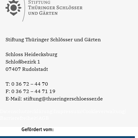
Stiftung Thüringer Schlösser und Gärten
Schloss Heidecksburg
Schloßbezirk 1
07407 Rudolstadt
T:
0 36 72 – 44 70
F: 0 36 72 – 44 71 19
E-Mail:
stiftung@thueringerschloesser.de
Datenschutzerklärung
|
Impressum
|
Cookieverwaltung
|
Barrierefreiheit
|
AGB