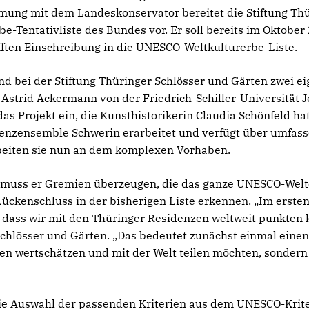
mung mit dem Landeskonservator bereitet die Stiftung Th
e-Tentativliste des Bundes vor. Er soll bereits im Oktober
ften Einschreibung in die UNESCO-Weltkulturerbe-Liste.
nd bei der Stiftung Thüringer Schlösser und Gärten zwei ei
. Astrid Ackermann von der Friedrich-Schiller-Universität J
das Projekt ein, die Kunsthistorikerin Claudia Schönfeld ha
denzensemble Schwerin erarbeitet und verfügt über umfas
iten sie nun an dem komplexen Vorhaben.
n, muss er Gremien überzeugen, die das ganze UNESCO-Wel
ückenschluss in der bisherigen Liste erkennen. „Im ersten
dass wir mit den Thüringer Residenzen weltweit punkten kö
 Schlösser und Gärten. „Das bedeutet zunächst einmal eine
gen wertschätzen und mit der Welt teilen möchten, sonder
ie Auswahl der passenden Kriterien aus dem UNESCO-Krit