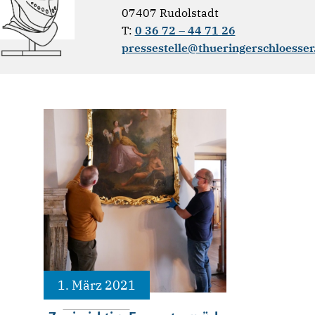
07407 Rudolstadt
T:
0 36 72 – 44 71 26
pressestelle@thueringerschloesser
1. März 2021