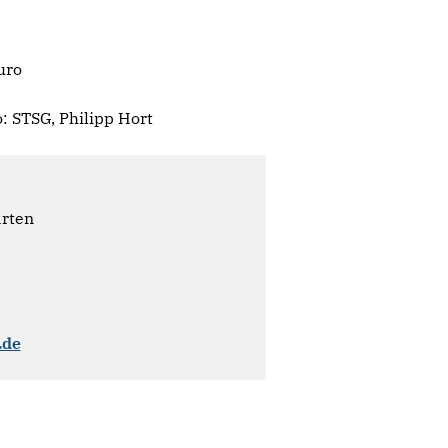
uro
: STSG, Philipp Hort
ärten
.de