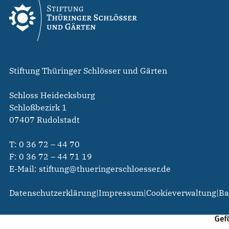
Stiftung Thüringer Schlösser und Gärten
Schloss Heidecksburg
Schloßbezirk 1
07407 Rudolstadt
T:
0 36 72 – 44 70
F: 0 36 72 – 44 71 19
E-Mail:
stiftung@thueringerschloesser.de
Datenschutzerklärung
|
Impressum
|
Cookieverwaltung
|
Ba