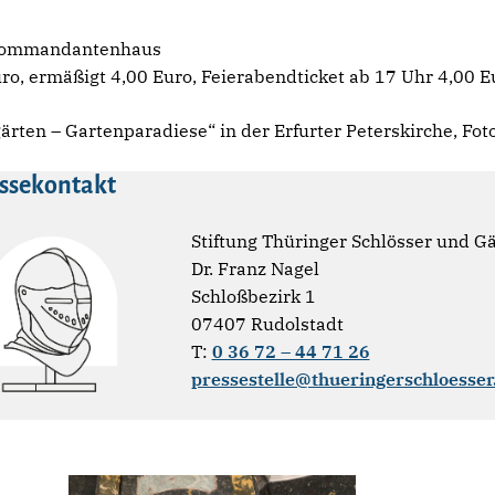
 Kommandantenhaus
o, ermäßigt 4,00 Euro, Feierabendticket ab 17 Uhr 4,00 E
rten – Gartenparadiese“ in der Erfurter Peterskirche, Foto
ssekontakt
Stiftung Thüringer Schlösser und G
Dr. Franz Nagel
Schloßbezirk 1
07407 Rudolstadt
T:
0 36 72 – 44 71 26
pressestelle@thueringerschloesser