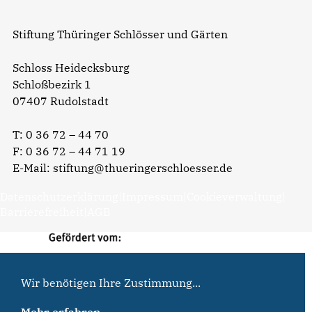
Stiftung Thüringer Schlösser und Gärten
Schloss Heidecksburg
Schloßbezirk 1
07407 Rudolstadt
T:
0 36 72 – 44 70
F: 0 36 72 – 44 71 19
E-Mail:
stiftung@thueringerschloesser.de
Datenschutzerklärung
|
Impressum
|
Cookieverwaltung
|
Barrierefreiheit
|
AGB
Wir benötigen Ihre Zustimmung...