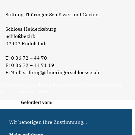
Stiftung Thüringer Schlösser und Gärten
Schloss Heidecksburg
Schloßbezirk 1
07407 Rudolstadt
T:
0 36 72 – 44 70
F: 0 36 72 – 44 71 19
E-Mail:
stiftung@thueringerschloesser.de
Datenschutzerklärung
|
Impressum
|
Cookieverwaltung
|
Barrierefreiheit
|
AGB
Wir benötigen Ihre Zustimmung...
Mehr erfahren