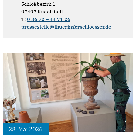
Schloßbezirk 1
07407 Rudolstadt
T:
0 36 72 – 44 71 26
pressestelle@thueringerschloesser.de
28. Mai 2026