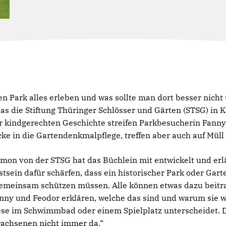
n Park alles erleben und was sollte man dort besser nicht
das die Stiftung Thüringer Schlösser und Gärten (STSG) in 
er kindgerechten Geschichte streifen Parkbesucherin Fann
cke in die Gartendenkmalpflege, treffen aber auch auf Mül
mon von der STSG hat das Büchlein mit entwickelt und erlä
sein dafür schärfen, dass ein historischer Park oder Gart
 gemeinsam schützen müssen. Alle können etwas dazu beitra
nny und Feodor erklären, welche das sind und warum sie wi
se im Schwimmbad oder einem Spielplatz unterscheidet. D
achsenen nicht immer da.“