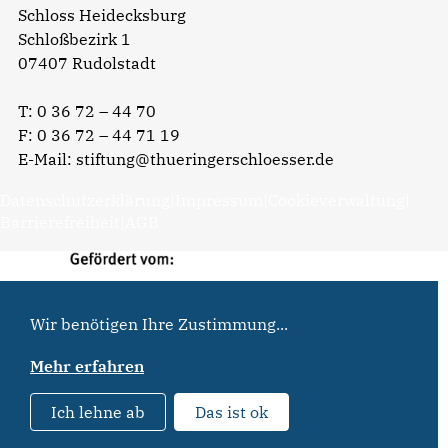
Schloss Heidecksburg
Schloßbezirk 1
07407 Rudolstadt
T:
0 36 72 – 44 70
F: 0 36 72 – 44 71 19
E-Mail:
stiftung@thueringerschloesser.de
Datenschutzerklärung
|
Impressum
|
Cookieverwaltung
|
Barrierefreiheit
|
AGB
Wir benötigen Ihre Zustimmung...
Mehr erfahren
Ich lehne ab
Das ist ok