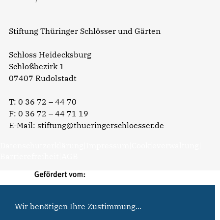
Stiftung Thüringer Schlösser und Gärten
Schloss Heidecksburg
Schloßbezirk 1
07407 Rudolstadt
T:
0 36 72 – 44 70
F: 0 36 72 – 44 71 19
E-Mail:
stiftung@thueringerschloesser.de
Datenschutzerklärung
|
Impressum
|
Cookieverwaltung
|
Barrierefreiheit
|
AGB
Wir benötigen Ihre Zustimmung...