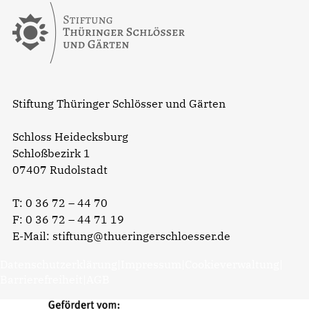
Stiftung Thüringer Schlösser und Gärten
Schloss Heidecksburg
Schloßbezirk 1
07407 Rudolstadt
T:
0 36 72 – 44 70
F: 0 36 72 – 44 71 19
E-Mail:
stiftung@thueringerschloesser.de
Datenschutzerklärung
|
Impressum
|
Cookieverwaltung
|
Barrierefreiheit
|
AGB