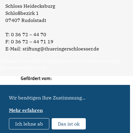
Schloss Heidecksburg
Schloßbezirk 1
07407 Rudolstadt
T:
0 36 72 – 44 70
F: 0 36 72 – 44 71 19
E-Mail:
stiftung@thueringerschloesser.de
Datenschutzerklärung
|
Impressum
|
Cookieverwaltung
|
Barrierefreiheit
|
AGB
Wir benötigen Ihre Zustimmung...
Mehr erfahren
Ich lehne ab
Das ist ok