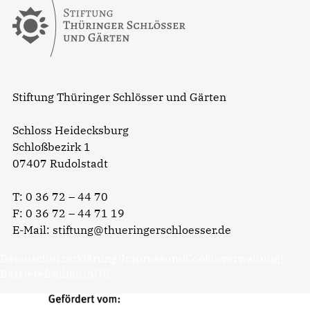
Stiftung Thüringer Schlösser und Gärten
Schloss Heidecksburg
Schloßbezirk 1
07407 Rudolstadt
T:
0 36 72 – 44 70
F: 0 36 72 – 44 71 19
E-Mail:
stiftung@thueringerschloesser.de
Datenschutzerklärung
|
Impressum
|
Cookieverwaltung
|
Barrierefreiheit
|
AGB