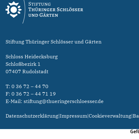
Stiftung Thüringer Schlösser und Gärten
Schloss Heidecksburg
Schloßbezirk 1
07407 Rudolstadt
T:
0 36 72 – 44 70
F: 0 36 72 – 44 71 19
E-Mail:
stiftung@thueringerschloesser.de
Datenschutzerklärung
|
Impressum
|
Cookieverwaltung
|
Ba