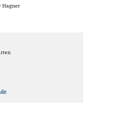
er Hagner
ärten
.de