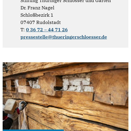
Stiftung Thüringer Schlösser und Gärten
Dr. Franz Nagel
Schloßbezirk 1
07407 Rudolstadt
T:
0 36 72 – 44 71 26
pressestelle@thueringerschloesser.de