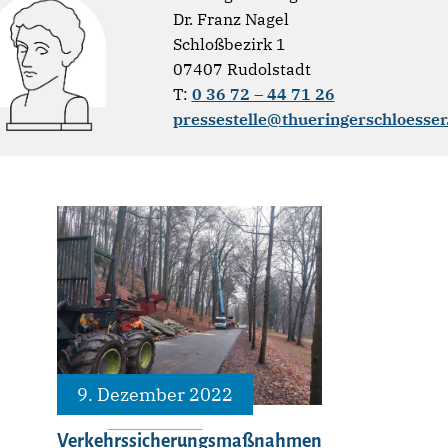
Dr. Franz Nagel
Schloßbezirk 1
07407 Rudolstadt
T:
0 36 72 – 44 71 26
pressestelle@thueringerschloesser
9. Dezember 2022
Verkehrssicherungsmaßnahmen