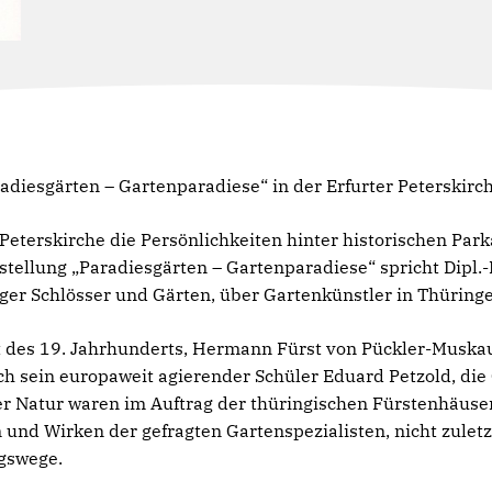
adiesgärten – Gartenparadiese“ in der Erfurter Peterskirc
Peterskirche die Persönlichkeiten hinter historischen Par
tellung „Paradiesgärten – Gartenparadiese“ spricht Dipl.-I
nger Schlösser und Gärten, über Gartenkünstler in Thüring
t des 19. Jahrhunderts, Hermann Fürst von Pückler-Muskau
h sein europaweit agierender Schüler Eduard Petzold, die 
r Natur waren im Auftrag der thüringischen Fürstenhäuser
 und Wirken der gefragten Gartenspezialisten, nicht zuletz
gswege.