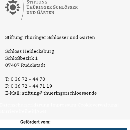
Stiftung Thüringer Schlösser und Gärten
Schloss Heidecksburg
Schloßbezirk 1
07407 Rudolstadt
T:
0 36 72 – 44 70
F: 0 36 72 – 44 71 19
E-Mail:
stiftung@thueringerschloesser.de
Datenschutzerklärung
|
Impressum
|
Cookieverwaltung
|
Barrierefreiheit
|
AGB