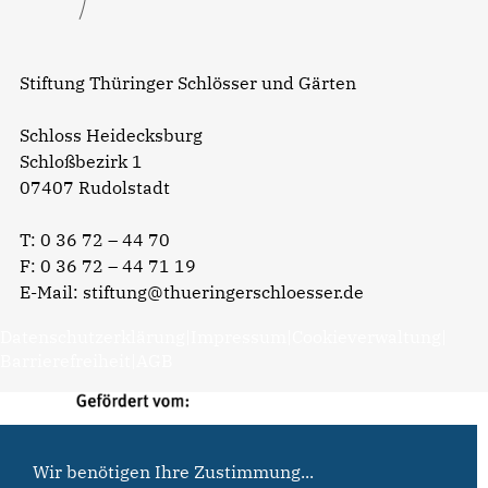
Stiftung Thüringer Schlösser und Gärten
Schloss Heidecksburg
Schloßbezirk 1
07407 Rudolstadt
T:
0 36 72 – 44 70
F: 0 36 72 – 44 71 19
E-Mail:
stiftung@thueringerschloesser.de
Datenschutzerklärung
|
Impressum
|
Cookieverwaltung
|
Barrierefreiheit
|
AGB
Wir benötigen Ihre Zustimmung...