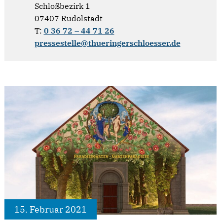
Schloßbezirk 1
07407 Rudolstadt
T:
0 36 72 – 44 71 26
pressestelle@thueringerschloesser.de
15. Februar 2021