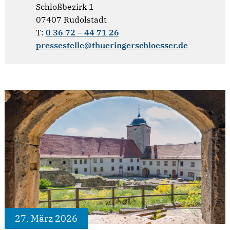
Schloßbezirk 1
07407 Rudolstadt
T:
0 36 72 – 44 71 26
pressestelle@thueringerschloesser.de
27. März 2026