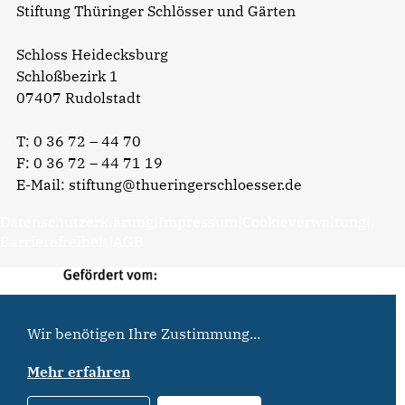
Stiftung Thüringer Schlösser und Gärten
Schloss Heidecksburg
Schloßbezirk 1
07407 Rudolstadt
T:
0 36 72 – 44 70
F: 0 36 72 – 44 71 19
E-Mail:
stiftung@thueringerschloesser.de
Datenschutzerklärung
|
Impressum
|
Cookieverwaltung
|
Barrierefreiheit
|
AGB
Wir benötigen Ihre Zustimmung...
Mehr erfahren