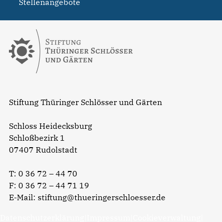
Stellenangebote
Stiftung Thüringer Schlösser und Gärten
Schloss Heidecksburg
Schloßbezirk 1
07407 Rudolstadt
T:
0 36 72 – 44 70
F: 0 36 72 – 44 71 19
E-Mail:
stiftung@thueringerschloesser.de
Datenschutzerklärung
|
Impressum
|
Cookieverwaltung
|