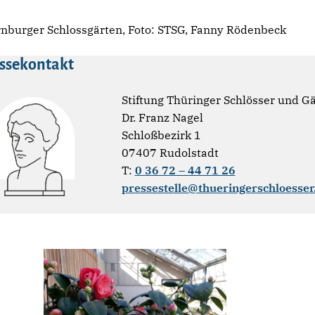
rnburger Schlossgärten, Foto: STSG, Fanny Rödenbeck
ssekontakt
Stiftung Thüringer Schlösser und G
Dr. Franz Nagel
Schloßbezirk 1
07407 Rudolstadt
T:
0 36 72 – 44 71 26
pressestelle@thueringerschloesser