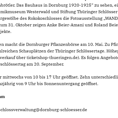
nbrötler. Das Bauhaus in Dornburg 1920-1925“ zu sehen, 
ikmuseum Westerwald und Stiftung Thüringer Schlösser un
llergewölbe des Rokokoschlosses die Fotoausstellung „WA
zum 31. Oktober zeigen Anke Beier-Amani und Roland Bei
jekte.
n macht die Dornburger Pflanzenbörse am 10. Mai. Zu Pfi
hlreichen Schauplätzen der Thüringer Schlössertage. Höhe
verkauf über ticketshop-thueringen.de). Es folgen Angebo
schlössertag am 20. September.
er mittwochs von 10 bis 17 Uhr geöffnet. Zehn unterschie
nzjährig von 9 Uhr bis Sonnenuntergang geöffnet.
amm
chlossverwaltung@dornburg-schloesser.de