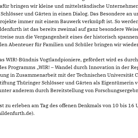
. Dafür bringen wir kleine und mittelständische Unternehm
 Schlösser und Gärten in einen Dialog. Das Besondere an uns
Projekte immer mit einem Bauwerk verknüpft ist. So werde
ldenfurth ist das bereits zweimal auf ganz besondere Weise
itreise nun die Vergangenheit eines der historisch spann
len Abenteuer für Familien und Schüler bringen wir wieder
 das WIR!-Bündnis Vogtlandpioniere, gefördert wird es dur
es Programms „WIR! – Wandel durch Innovation in der Reg
tung in Zusammenarbeit mit der Technischen Universität 
tiftung Thüringer Schlösser und Gärten als Eigentümerin v
, unter anderem durch Bereitstellung von Forschungsergebn
 ist zu erleben am Tag des offenen Denkmals von 10 bis 16
ildenfurth.de).