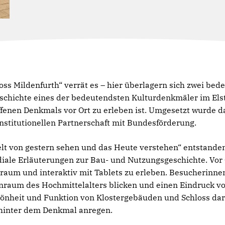
oss Mildenfurth“ verrät es – hier überlagern sich zwei b
schichte eines der bedeutendsten Kulturdenkmäler im Elste
ffenen Denkmals vor Ort zu erleben ist. Umgesetzt wurde d
institutionellen Partnerschaft mit Bundesförderung.
Welt von gestern sehen und das Heute verstehen“ entstande
ale Erläuterungen zur Bau- und Nutzungsgeschichte. Vor O
nsraum und interaktiv mit Tablets zu erleben. Besucherinn
nraum des Hochmittelalters blicken und einen Eindruck v
hönheit und Funktion von Klostergebäuden und Schloss dars
 hinter dem Denkmal anregen.