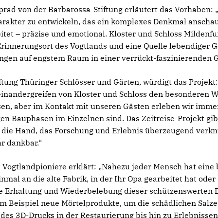
prad von der Barbarossa-Stiftung erläutert das Vorhaben: „Z
rakter zu entwickeln, das ein komplexes Denkmal anschau
tet – präzise und emotional. Kloster und Schloss Mildenfur
 Erinnerungsort des Vogtlands und eine Quelle lebendiger 
gen auf engstem Raum in einer verrückt-faszinierenden G
tiftung Thüringer Schlösser und Gärten, würdigt das Projekt:
inandergreifen von Kloster und Schloss den besonderen W
en, aber im Kontakt mit unseren Gästen erleben wir immer
en Bauphasen im Einzelnen sind. Das Zeitreise-Projekt gib
die Hand, das Forschung und Erlebnis überzeugend verknü
r dankbar.“
Vogtlandpioniere erklärt: „Nahezu jeder Mensch hat eine
nmal an die alte Fabrik, in der Ihr Opa gearbeitet hat oder 
die Erhaltung und Wiederbelebung dieser schützenswerten
m Beispiel neue Mörtelprodukte, um die schädlichen Salze
des 3D-Drucks in der Restaurierung bis hin zu Erlebnissen 