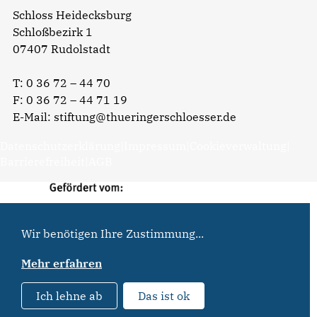
Schloss Heidecksburg
Schloßbezirk 1
07407 Rudolstadt
T:
0 36 72 – 44 70
F: 0 36 72 – 44 71 19
E-Mail:
stiftung@thueringerschloesser.de
Datenschutzerklärung
|
Impressum
|
Cookieverwaltung
|
Barrierefreiheit
|
AGB
Wir benötigen Ihre Zustimmung...
Mehr erfahren
Ich lehne ab
Das ist ok