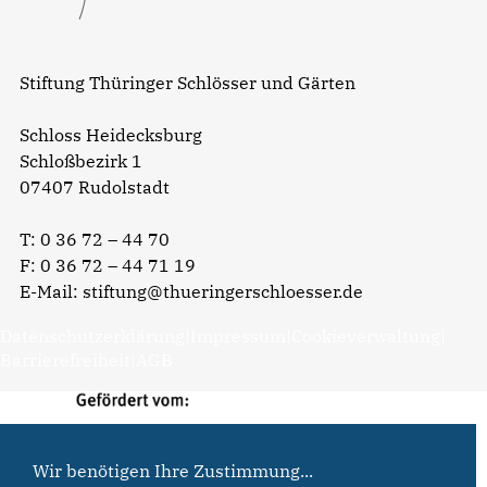
Stiftung Thüringer Schlösser und Gärten
Schloss Heidecksburg
Schloßbezirk 1
07407 Rudolstadt
T:
0 36 72 – 44 70
F: 0 36 72 – 44 71 19
E-Mail:
stiftung@thueringerschloesser.de
Datenschutzerklärung
|
Impressum
|
Cookieverwaltung
|
Barrierefreiheit
|
AGB
Wir benötigen Ihre Zustimmung...