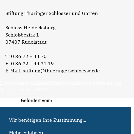
Stiftung Thüringer Schlösser und Gärten
Schloss Heidecksburg
Schloßbezirk 1
07407 Rudolstadt
T:
0 36 72 – 44 70
F: 0 36 72 – 44 71 19
E-Mail:
stiftung@thueringerschloesser.de
Datenschutzerklärung
|
Impressum
|
Cookieverwaltung
|
Barrierefreiheit
|
AGB
Wir benötigen Ihre Zustimmung...
Mehr erfahren